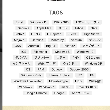
TAGS
Excel
Windows 11
Office 365
ピボットテーブル
Sequoia
Apple Mail
メール
Tahoe
NAS
QNAP
DDNS
El Capitan
Sierra
High Sierra
Mojave
Catalina
Monterey
Ventura
ディスク
CSS
Android
BigSur
Rosetta2
アップデート
iOS
Filemaker
Windows 8
Windows 10
デバイス
プリンター
エラー
PHP
OS X Lion
インストール
Webブラウザ
ウィンドウ
Windows XP
OS
RAM
Outlook
Outlook 2003
Windows Vista
InternetExplorer
IE7
IE8
Windows Live Writer
MovableType
HDD
Web制作
Windows
Windows 7
macOS
macOS 10.6
Google Chrome
Google
Webサービス