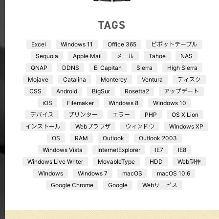
TAGS
Excel
Windows 11
Office 365
ピボットテーブル
Sequoia
Apple Mail
メール
Tahoe
NAS
QNAP
DDNS
El Capitan
Sierra
High Sierra
Mojave
Catalina
Monterey
Ventura
ディスク
CSS
Android
BigSur
Rosetta2
アップデート
iOS
Filemaker
Windows 8
Windows 10
デバイス
プリンター
エラー
PHP
OS X Lion
インストール
Webブラウザ
ウィンドウ
Windows XP
OS
RAM
Outlook
Outlook 2003
Windows Vista
InternetExplorer
IE7
IE8
Windows Live Writer
MovableType
HDD
Web制作
Windows
Windows 7
macOS
macOS 10.6
Google Chrome
Google
Webサービス