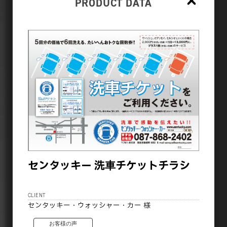
PRODUCT DATA
Close
センタッキー 洗車チケットチラシ
CLIENT
センタッキー・ウォッシャー・カー 様
お客様の声