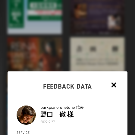
FEEDBACK DATA
Close
bar×piano onetone 代表
野口 徹 様
2022.9.27
SERVICE