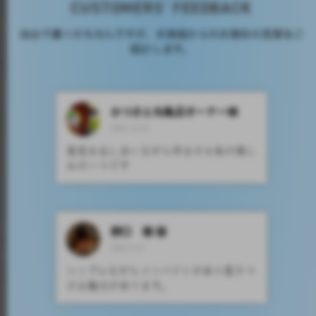
CUSTOMERS' FEEDBACK
自分で書くのもなんですが、お客様からのお褒めの言葉をご
紹介します。
かつさと丸亀店オーナー様
2022.10.22
意見を出し合いながら作るのも私の楽し
みの一つです
野口 徹 様
2022.9.27
シンプルながらインパクトがあり惹きつ
ける魅力があります。