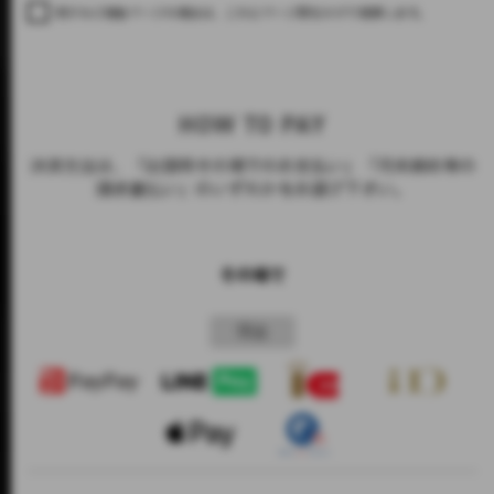
冊子など複数ページの場合は、これにページ数をかけて概算します。
HOW TO PAY
デザイン(面)
印刷(
決済方法は、「出張時その場でのお支払い」「月末締め等の
請求書払い」のいずれかをお選び下さい。
6,600
2,2
名刺
円
その場で
11,000
3,3
はがき
円
現金
14,000
4,4
B5〜A4
円
16,000
5,5
B4〜A3
円