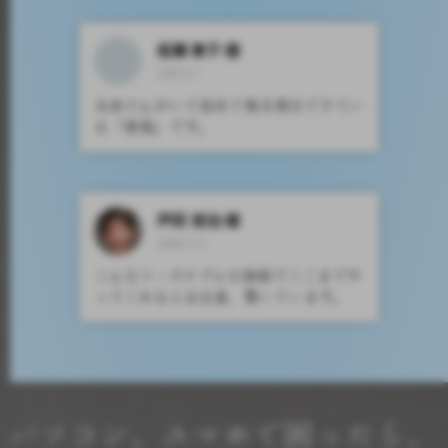
佐藤 東子 様
2009.5.7
太田さんがいて初めて毎月発行できてい
る「青風」です。
戸田 吉治 様
2008.9.12
こんなリーズナブルな価格でここまでや
ってくれるとは正直、驚いています。